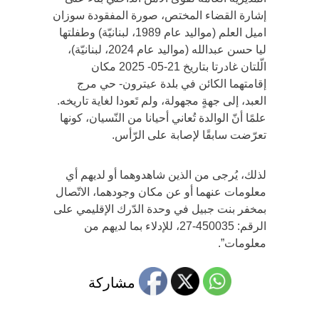
إشارة القضاء المختص، صورة المفقودة سوزان
اميل العلم (مواليد عام 1989، لبنانيّة) وطفلتها
ليا حسن عبدالله (مواليد عام 2024، لبنانيّة)،
الّلتان غادرتا بتاريخ 21-05- 2025 مكان
إقامتهما الكائن في بلدة عيترون- حي مرج
العبد، إلى جهةٍ مجهولة، ولم تَعودا لغاية تاريخه.
علمًا أنّ الوالدة تُعاني أحيانا من النّسيان، كونها
تعرّضت سابقًا لإصابة على الرّأس.
لذلك، يُرجى من الذين شاهدوهما أو لديهم أي
معلومات عنهما أو عن مكان وجودهما، الاتّصال
بمخفر بنت جبيل في وحدة الدّرك الإقليمي على
الرقم: 450035-27، للإدلاء بما لديهم من
معلومات”.
مشاركة