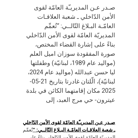
صـدر عـن المديريـّة العامّة لقوى
الأمن الدّاخلي ـ شعبة العلاقـات
العامّـة البـلاغ التّالــي: “تُعمِّم
المديريّة العامّة لقوى الأمن الدّاخلي
بناءً على إشارة القضاء المختص،
صورة المفقودة سوزان اميل العلم
(مواليد عام 1989، لبنانيّة) وطفلتها
ليا حسن عبدالله (مواليد عام 2024،
لبنانيّة)، الّلتان غادرتا بتاريخ 21-05-
2025 مكان إقامتهما الكائن في بلدة
عيترون- حي مرج العبد، إلى
صـدر عـن المديريـّة العامّة لقوى الأمن الدّاخلي
ـ شعبة العلاقـات العامّـة
البـلاغ التّالــي: “
تُعمِّم
المديريّة العامّة لقوى الأمن الدّاخلي بناءً على