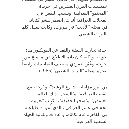
خمسينيات القرن العشرين في جريدة
“المجتمع” البغدادية. وبسبب النقص في
المجلات العراقية آنذاك، اضطر لنشر كتاباته
في مجلة “الأديب” في بيروت، وكانت تتصل كلها
بالتراث الشعبي.
أخذته تجارب القصّة والنقد عن الفولكلور مدة
طويلة، ولكنه كان دائم الاطلاع عن ما ينتج من
بحوث، وعُيّن حمودي منتصف الثمانينيات رئيساً
لتحرير مجلة “التراث الشعبي” (1985).
من أبرز مؤلفاته “شارع الرشيد”، و “رحلة مع
القصة العراقية”، و”السحر.. ذلك العالم
الغامض”، و”سحر الحقيقة”، وكتاب “تغريبة
الخفاجي عامر العراقي”، الذي أُعيدت طباعته
في القاهرة عام 2000، و”عادات وتقاليد الحياة
الشعبية العراقية”.