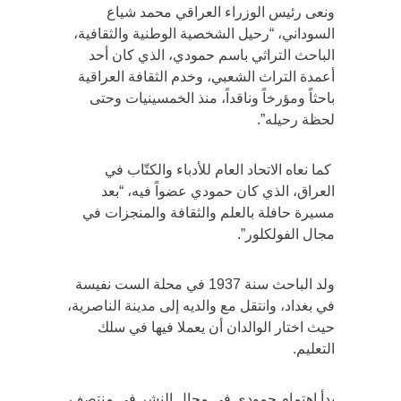
ونعى رئيس الوزراء العراقي محمد شياع
السوداني، “رحيل الشخصية الوطنية والثقافية،
الباحث التراثي باسم حمودي، الذي كان أحد
أعمدة التراث الشعبي، وخدم الثقافة العراقية
باحثاً ومؤرخاً وناقداً، منذ الخمسينيات وحتى
لحظة رحيله”.
كما نعاه الاتحاد العام للأدباء والكتّاب في
العراق، الذي كان حمودي عضواً فيه، “بعد
مسيرة حافلة بالعلم والثقافة والمنجزات في
مجال الفولكلور”.
ولد الباحث سنة 1937 في محلة الست نفيسة
في بغداد، وانتقل مع والديه إلى مدينة الناصرية،
حيث اختار الوالدان أن يعملا فيها في سلك
التعليم.
بدأ اهتمام حمودي في مجال النشر في منتصف