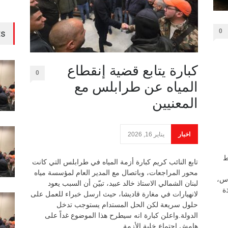
0
ts
كبارة يتابع قضية إنقطاع
0
المياه عن طرابلس مع
المعنيين
اخبار
يناير 16, 2026
ط
تابع النائب كريم كبارة أزمة المياه في طرابلس التي كانت
محور المراجعات، وباتصال مع المدير العام لمؤسسة مياه
اس،
لبنان الشمالي الاستاذ خالد عبيد، تبيّن أن السبب يعود
ة
لانهيارات في مغارة قاديشا، حيث ارسل خبراء للعمل على
حلول سريعة لكن الحل المستدام يستوجب تدخل
الدولة.واعلن كبارة انه سيطرح هذا الموضوع غداً على
هامش اجتماع خلية الأزمة