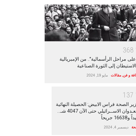
3
6
8
على مراحل الرأسمالية".. من الإمبريالية
لاستيطان إلى الثورة الصناعية
افة و فن
,
مقالات
مايو 19, 2024
1
3
7
ير الصحة فراس الابيض: الحصيلة النهائية
للعـدوان الاســرائيلي حتى الآن 4047 شـ…
 و16638 جريحاً
ة
ديسمبر 4, 2024