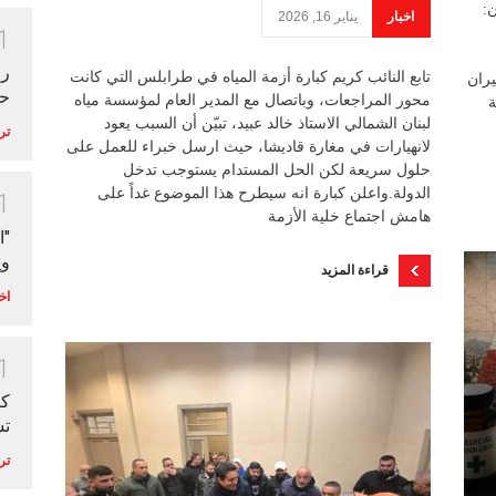
:
اخبار
يناير 16, 2026
1
رح
تابع النائب كريم كبارة أزمة المياه في طرابلس التي كانت
يران
ح
محور المراجعات، وباتصال مع المدير العام لمؤسسة مياه
ة
لبنان الشمالي الاستاذ خالد عبيد، تبيّن أن السبب يعود
تر
لانهيارات في مغارة قاديشا، حيث ارسل خبراء للعمل على
حلول سريعة لكن الحل المستدام يستوجب تدخل
الدولة.واعلن كبارة انه سيطرح هذا الموضوع غداً على
1
هامش اجتماع خلية الأزمة
"ا
وي
قراءة المزيد
اخ
1
كي
تس
تر