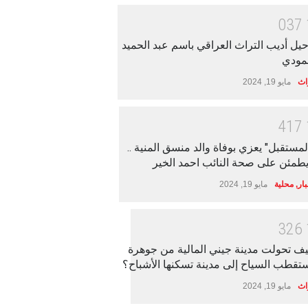
0
3
7
يل أديب التراث العراقي باسم عبد الحميد
مودي
اث
مايو 19, 2024
4
1
7
لمستقبل" يعزي بوفاة والد منسق المنية ..
طمئن على صحة النائب احمد الخير
بار
,
محلية
مايو 19, 2024
3
2
6
ف تحولت مدينة جيني المالية من جوهرة
تقطب السياح إلى مدينة تسكنها الأشباح؟
اث
مايو 19, 2024