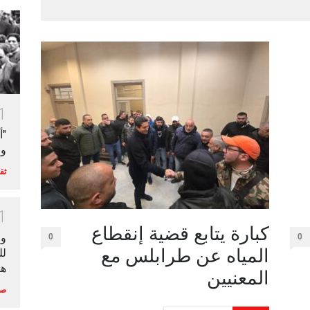
1
"أ
وا
ثق
1
كبارة يتابع قضية إنقطاع
وز
0
0
المياه عن طرابلس مع
هيداً
المعنيين
صح